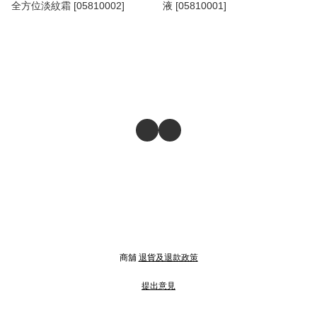
全方位淡紋霜 [05810002]
液 [05810001]
商舖
退貨及退款政策
提出意見