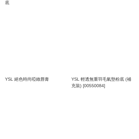
底
YSL 絕色時尚啞緻唇膏
YSL 輕透無重羽毛氣墊粉底 (補
充裝) [00550084]