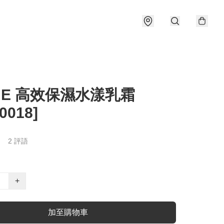
NE 高效保濕水漾乳霜
0018]
2 評語
+
加至購物車