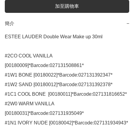
加至購物車
簡介
−
ESTEE LAUDER Double Wear Make up 30ml

#2CO COOL VANILLA 
[00180009]*Barcode:027131508861*

#1W1 BONE [00180022]*Barcode:027131392347*

#1W2 SAND [00180012]*Barcode:027131392378*

#1C1 COOL BONE  [00180011]*Barcode:027131816652*

#2W0 WARM VANILLA 
[00180031]*Barcode:027131935049*

#1N1 IVORY NUDE [00180042]*Barcode:027131934943*
