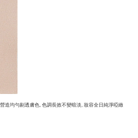
 營造均勻剔透膚色, 色調長效不變暗淡, 妝容全日純淨啞緻