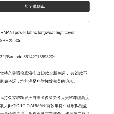
加至購物車
−
MANI power fabric longwear high cover 
 SPF 25 30ml

32]*Barcode:3614271569820*

Fabric持久零瑕粉底液推出10款全新色調， 共20款不
肌膚色調，均能滿足您對極致完美的追求。

Fabric持久零瑕粉底液自推出後深受各大美容雜誌高度
大師GIORGIO ARMANI首款集持久遮瑕與輕盈
一身的粉底液，塑造自然完美膚色，恍如第二層肌