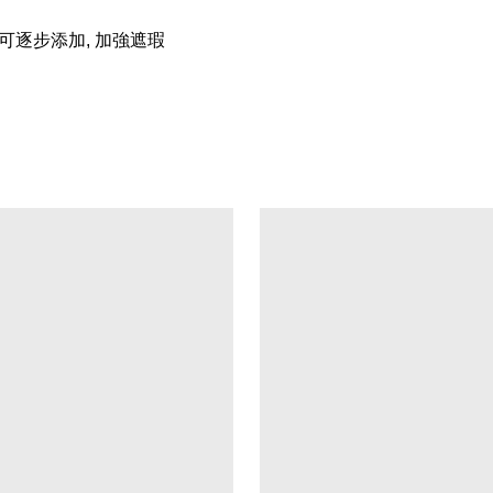
 並可逐步添加, 加強遮瑕