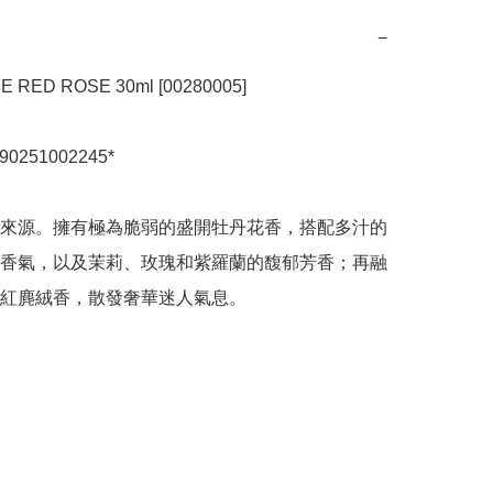
−
 RED ROSE 30ml [00280005]

90251002245*

來源。擁有極為脆弱的盛開牡丹花香，搭配多汁的
香氣，以及茉莉、玫瑰和紫羅蘭的馥郁芳香；再融
紅麂絨香，散發奢華迷人氣息。
