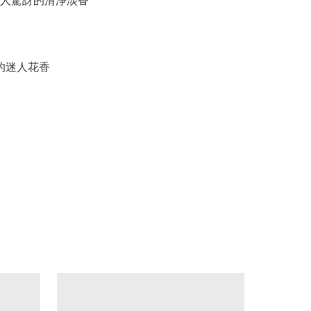
令人驚訝的清淨淡香
粹的迷人花香