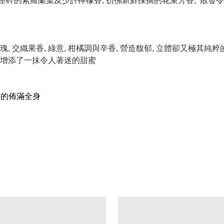
壓碎的紫羅蘭葉及少許檸檬香, 彷彿新鮮採摘的花束芳香, 散發
, 交織果香, 綠意, 柑橘調與辛香, 營造馥郁, 立體卻又極其純
 為其增添了一抹令人著迷的甜蜜
柔的佈滿全身