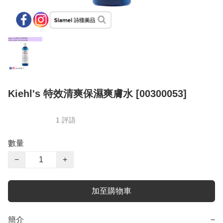
Kiehl's 特效清爽保濕爽膚水 [00300053]
1 評語
數量
−
+
加至購物車
簡介
−