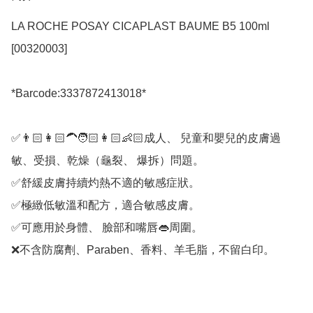
LA ROCHE POSAY CICAPLAST BAUME B5 100ml 
[00320003]

*Barcode:3337872413018*

✅👨🏻👩🏻‍🦱🧑🏻👩🏻👶🏻成人、 兒童和嬰兒的皮膚過
敏、受損、乾燥（龜裂、 爆拆）問題。

✅舒緩皮膚持續灼熱不適的敏感症狀。

✅極緻低敏溫和配方，適合敏感皮膚。

✅可應用於身體、 臉部和嘴唇👄周圍。
