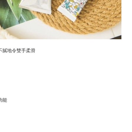
不膩地令雙手柔滑
功能