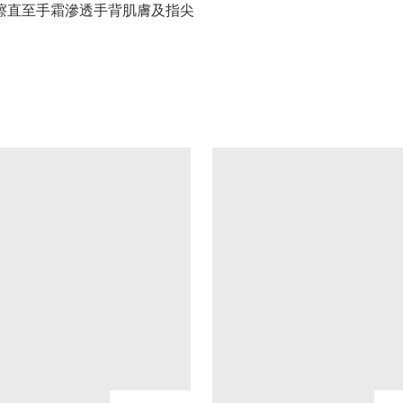
磨擦直至手霜滲透手背肌膚及指尖