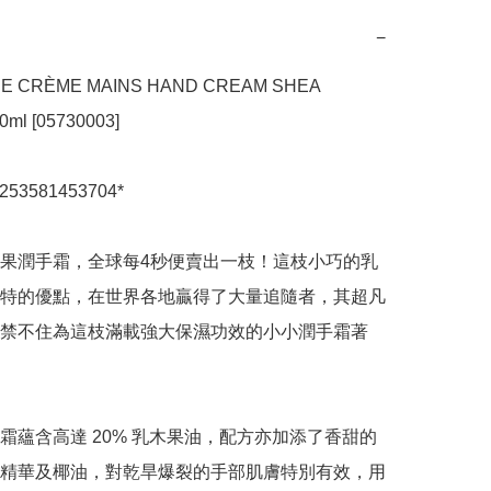
−
E CRÈME MAINS HAND CREAM SHEA 
ml [05730003]

3253581453704*

果潤手霜，全球每4秒便賣出一枝！這枝小巧的乳
特的優點，在世界各地贏得了大量追隨者，其超凡
禁不住為這枝滿載強大保濕功效的小小潤手霜著
霜蘊含高達 20% 乳木果油，配方亦加添了香甜的
精華及椰油，對乾旱爆裂的手部肌膚特別有效，用