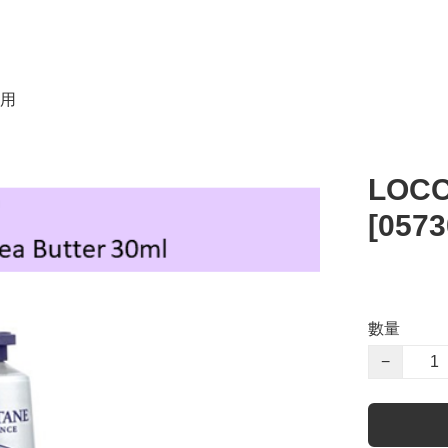
用
LOC
[0573
數量
−