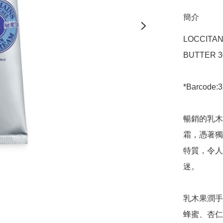
簡介
LOCCITAN
BUTTER 30
*Barcode:
暢銷的乳木
霜，憑著獨
特質，令人
迷。

乳木果潤手
蜂蜜、杏仁