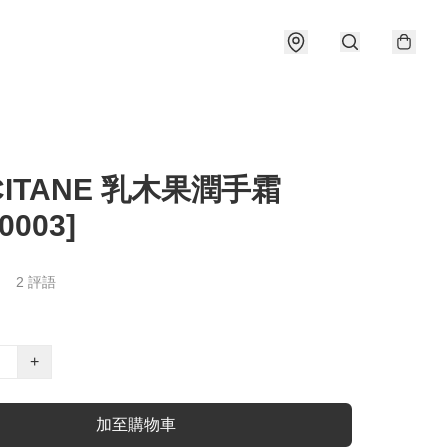
CITANE 乳木果潤手霜
0003]
2 評語
+
加至購物車