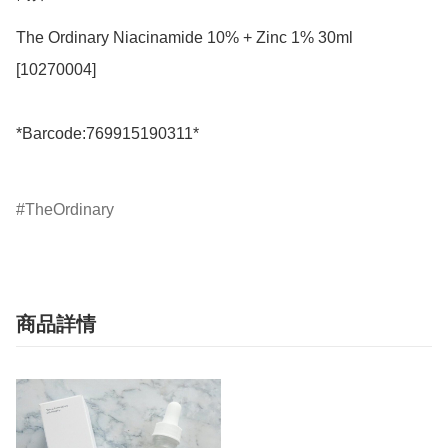
The Ordinary Niacinamide 10% + Zinc 1% 30ml 
[10270004]

*Barcode:769915190311*

TheOrdinary
商品詳情