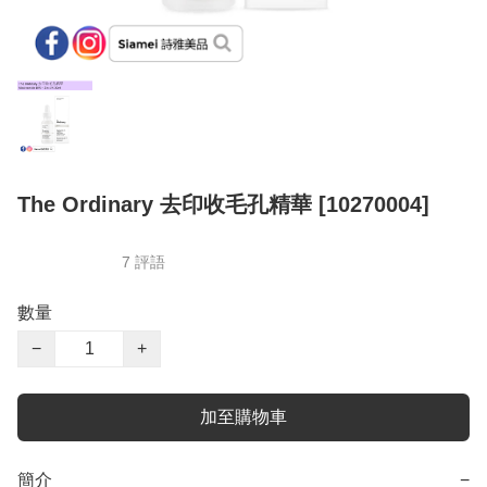
The Ordinary 去印收毛孔精華 [10270004]
7 評語
數量
−
+
加至購物車
簡介
−