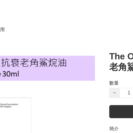
用
The 
老角鯊烷
數量
−
簡介