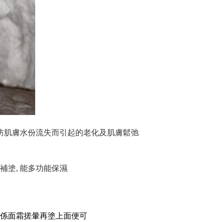
預防肌膚水份流失而引起的老化及肌膚鬆弛
補塗, 能多功能保濕
滴係面霜搓暈再塗上面便可