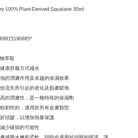
ry 100% Plant-Derived Squalane 30ml 
69915190885*

植物萃取

健康舒服方式補水

強的潤膚作用及卓越的保濕效果

份流失而引起的老化及肌膚鬆弛

高的潤膚性，是一種特殊的保濕劑

粉刺性的，適用於所有皮膚類型

於頭髮，以增加熱量保護

減少破損的可能性

膚感覺水嫩和柔軟，同時也適用於頭髮的呵護，讓