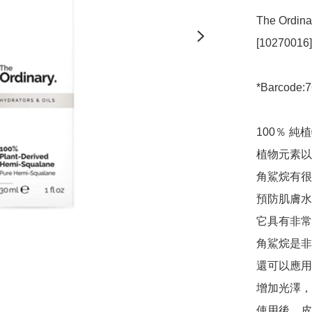
The Ordina
[10270016]

*Barcode:7
100％ 純
植物元素以
角鯊烷有很
預防肌膚水
它具有非常
角鯊烷是非
還可以應用
增加光澤，
使用後，皮