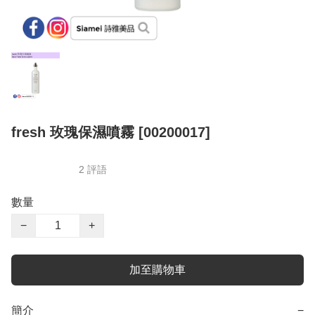
fresh 玫瑰保濕噴霧 [00200017]
2 評語
數量
−
+
加至購物車
簡介
−